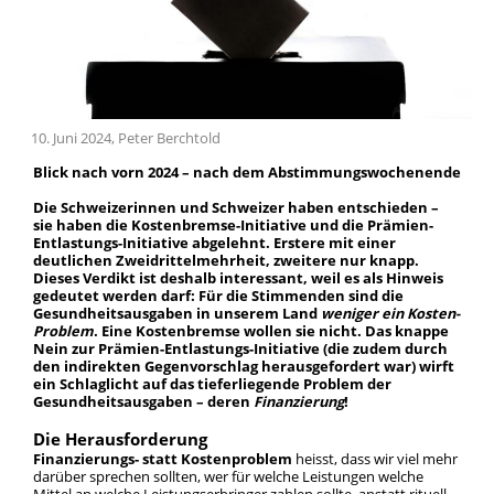
Team
Geschichte
10. Juni 2024, Peter Berchtold
Blick nach vorn 2024 – nach dem Abstimmungswochenende
Die Schweizerinnen und Schweizer haben entschieden –
sie haben die Kostenbremse-Initiative und die Prämien-
Entlastungs-Initiative abgelehnt. Erstere mit einer
deutlichen Zweidrittelmehrheit, zweitere nur knapp.
Dieses Verdikt ist deshalb interessant, weil es als Hinweis
gedeutet werden darf: Für die Stimmenden sind die
Gesundheitsausgaben in unserem Land
weniger ein Kosten-
Problem
. Eine Kostenbremse wollen sie nicht. Das knappe
Nein zur Prämien-Entlastungs-Initiative (die zudem durch
den indirekten Gegenvorschlag herausgefordert war) wirft
ein Schlaglicht auf das tieferliegende Problem der
Gesundheitsausgaben – deren
Finanzierung
!
Die Herausforderung
Finanzierungs- statt Kostenproblem
heisst, dass wir viel mehr
darüber sprechen sollten, wer für welche Leistungen welche
Mittel an welche Leistungserbringer zahlen sollte, anstatt rituell