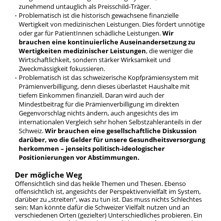
zunehmend untauglich als Preisschild-Träger.
Problematisch ist die historisch gewachsene finanzielle
Wertigkeit von medizinischen Leistungen. Dies fördert unnötige
oder gar für PatientInnen schädliche Leistungen.
Wir
brauchen eine kontinuierliche Auseinandersetzung zu
Wertigkeiten medizinischer Leistungen
, die weniger die
Wirtschaftlichkeit, sondern stärker Wirksamkeit und
Zweckmässigkeit fokussieren.
Problematisch ist das schweizerische Kopfprämiensystem mit
Prämienverbilligung, denn dieses überlastet Haushalte mit
tiefem Einkommen finanziell. Daran wird auch der
Mindestbeitrag für die Prämienverbilligung im direkten
Gegenvorschlag nichts ändern, auch angesichts des im
internationalen Vergleich sehr hohen Selbstzahleranteils in der
Schweiz.
Wir brauchen eine gesellschaftliche Diskussion
darüber, wo die Gelder für unsere Gesundheitsversorgung
herkommen – jenseits politisch-ideologischer
Positionierungen vor Abstimmungen.
Der mögliche Weg
Offensichtlich sind das heikle Themen und Thesen. Ebenso
offensichtlich ist, angesichts der Perspektivenvielfalt im System,
darüber zu „streiten“, was zu tun ist. Das muss nichts Schlechtes
sein: Man könnte dafür die Schweizer Vielfalt nutzen und an
verschiedenen Orten (gezielter) Unterschiedliches probieren. Ein