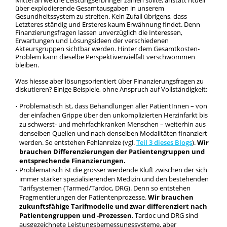
über explodierende Gesamtausgaben in unserem
Gesundheitssystem zu streiten. Kein Zufall übrigens, dass
Letzteres ständig und Ersteres kaum Erwähnung findet. Denn
Finanzierungsfragen lassen unverzüglich die Interessen,
Erwartungen und Lösungsideen der verschiedenen
Akteursgruppen sichtbar werden. Hinter dem Gesamtkosten-
Problem kann dieselbe Perspektivenvielfalt verschwommen
bleiben.
Was hiesse aber lösungsorientiert über Finanzierungsfragen zu
diskutieren? Einige Beispiele, ohne Anspruch auf Vollständigkeit:
Problematisch ist, dass Behandlungen aller PatientInnen – von
der einfachen Grippe über den unkomplizierten Herzinfarkt bis
zu schwerst- und mehrfachkranken Menschen – weiterhin aus
denselben Quellen und nach denselben Modalitäten finanziert
werden. So entstehen Fehlanreize (vgl.
Teil 3 dieses Blogs
).
Wir
brauchen Differenzierungen der Patientengruppen und
entsprechende Finanzierungen.
Problematisch ist die grösser werdende Kluft zwischen der sich
immer stärker spezialisierenden Medizin und den bestehenden
Tarifsystemen (Tarmed/Tardoc, DRG). Denn so entstehen
Fragmentierungen der Patientenprozesse.
Wir brauchen
zukunftsfähige Tarifmodelle und zwar differenziert nach
Patientengruppen und -Prozessen
. Tardoc und DRG sind
ausgezeichnete Leistungsbemessungssysteme, aber