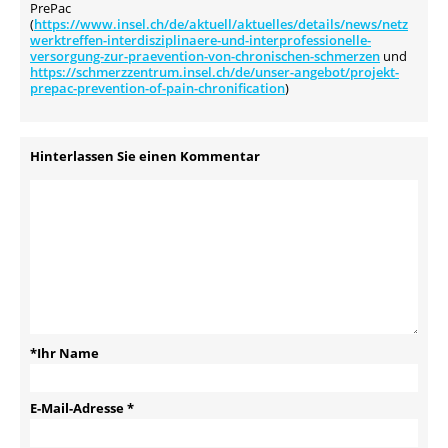
PrePac
(
https://www.insel.ch/de/aktuell/aktuelles/details/news/netz
werktreffen-interdisziplinaere-und-interprofessionelle-
versorgung-zur-praevention-von-chronischen-schmerzen
und
https://schmerzzentrum.insel.ch/de/unser-angebot/projekt-
prepac-prevention-of-pain-chronification
)
Hinterlassen Sie einen Kommentar
*Ihr Name
E-Mail-Adresse
*