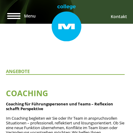
Menu
Kontakt
Studiengänge
CAS Leadership
CAS Managing Medicine
MAS Leading Learning Health Care Organisations
Seminare
No Bullshit. Serie über Führung
Resilienz und Zufriedenheit im Arztberuf
ANGEBOTE
Individuelle Angebote
Beratung
Coaching
Keynotes
COACHING
Studien und Analysen
Im medizinischen Alltag
Coaching für Führungspersonen und Teams – Reflexion
Karriere-Mentoring
schafft Perspektive
Publikationen
Im Coaching begleiten wir Sie oder Ihr Team in anspruchsvollen
Blog
Situationen – professionell, reflektiert und lösungsorientiert. Ob Sie
Podcast «Leading in Healthcare»
eine neue Funktion übernehmen, Konflikte im Team lösen oder
Über uns
Veränderung vorantreiben möchten: Wir helfen Ihnen,