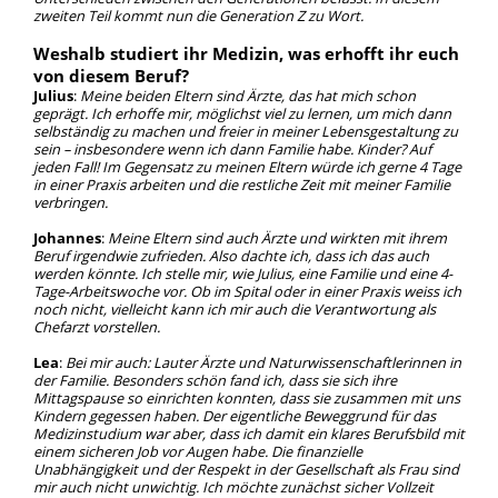
zweiten Teil kommt nun die Generation Z zu Wort.
Weshalb studiert ihr Medizin, was erhofft ihr euch
von diesem Beruf?
Julius
:
Meine beiden Eltern sind Ärzte, das hat mich schon
geprägt. Ich erhoffe mir, möglichst viel zu lernen, um mich dann
selbständig zu machen und freier in meiner Lebensgestaltung zu
sein – insbesondere wenn ich dann Familie habe. Kinder? Auf
jeden Fall! Im Gegensatz zu meinen Eltern würde ich gerne 4 Tage
in einer Praxis arbeiten und die restliche Zeit mit meiner Familie
verbringen.
Johannes
:
Meine Eltern sind auch Ärzte und wirkten mit ihrem
Beruf irgendwie zufrieden. Also dachte ich, dass ich das auch
werden könnte. Ich stelle mir, wie Julius, eine Familie und eine 4-
Tage-Arbeitswoche vor. Ob im Spital oder in einer Praxis weiss ich
noch nicht, vielleicht kann ich mir auch die Verantwortung als
Chefarzt vorstellen.
Lea
:
Bei mir auch: Lauter Ärzte und Naturwissenschaftlerinnen in
der Familie. Besonders schön fand ich, dass sie sich ihre
Mittagspause so einrichten konnten, dass sie zusammen mit uns
Kindern gegessen haben. Der eigentliche Beweggrund für das
Medizinstudium war aber, dass ich damit ein klares Berufsbild mit
einem sicheren Job vor Augen habe. Die finanzielle
Unabhängigkeit und der Respekt in der Gesellschaft als Frau sind
mir auch nicht unwichtig. Ich möchte zunächst sicher Vollzeit