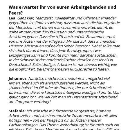
Was erwartet ihr von euren Arbeitgebenden und
Peers?
Lea
:
Ganz klar, Teamgeist, Kollegialität und Offenheit einander
gegenüber. Ich finde es wichtig, dass man auch die Hintergründe
der Menschen, mit denen man zusammenarbeitet, kennt. Es
sollte immer Raum für Diskussion und unterschiedliche
Ansichten geben. Dasselbe trifft auch auf die Zusammenarbeit
von uns Ärzten mit der Pflege zu: Mir fällt auf, dass in manchen
Häusern Misstrauen auf beiden Seiten herrscht. Dabei sollte man
sich doch daran freuen, dass jede Berufsgruppe etwas
Einzigartiges kann und könnte sich mehr darüber austauschen.
In der Schweiz ist das tendenziell schon deutlich besser als in
Deutschland. Selbständiges Arbeiten ist mir ebenso wichtig wie
die Möglichkeit, bei Unsicherheiten Rücksprache zu halten.
Johannes
:
Natürlich möchte ich medizinisch möglichst viel
lernen, aber auch als Mensch gesehen werden. Nicht als
„Hakenhalter“ im OP oder als Roboter, der nur Schreibarbeit
übernimmt, die eine künstliche Intelligenz erledigen könnte. Man
glaubt gar nicht, wie viel Zeit man als Unterassistent schreibend
am Computer verbringt!
Stefanie
:
Ich wünsche mir fördernde Vorgesetzte, humane
Arbeitszeiten und eine harmonische Zusammenarbeit mit allen
Kolleginnen – von der Pflege bis hin zu Ärzten anderer
Fachabteilungen. Das Thema Weiterbildung ist für mich auch ein
wichtiger Teil – in der Medizin lernt man ja nie aus, das gefällt mir.