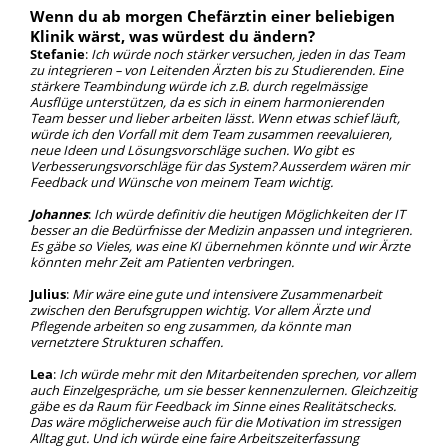
Wenn du ab morgen Chefärztin einer beliebigen
Klinik wärst, was würdest du ändern?
Stefanie
:
Ich würde noch stärker versuchen, jeden in das Team
zu integrieren – von Leitenden Ärzten bis zu Studierenden. Eine
stärkere Teambindung würde ich z.B. durch regelmässige
Ausflüge unterstützen, da es sich in einem harmonierenden
Team besser und lieber arbeiten lässt. Wenn etwas schief läuft,
würde ich den Vorfall mit dem Team zusammen reevaluieren,
neue Ideen und Lösungsvorschläge suchen. Wo gibt es
Verbesserungsvorschläge für das System? Ausserdem wären mir
Feedback und Wünsche von meinem Team wichtig.
Johannes
:
Ich würde definitiv die heutigen Möglichkeiten der IT
besser an die Bedürfnisse der Medizin anpassen und integrieren.
Es gäbe so Vieles, was eine KI übernehmen könnte und wir Ärzte
könnten mehr Zeit am Patienten verbringen.
Julius
:
Mir wäre eine gute und intensivere Zusammenarbeit
zwischen den Berufsgruppen wichtig. Vor allem Ärzte und
Pflegende arbeiten so eng zusammen, da könnte man
vernetztere Strukturen schaffen.
Lea
:
Ich würde mehr mit den Mitarbeitenden sprechen, vor allem
auch Einzelgespräche, um sie besser kennenzulernen. Gleichzeitig
gäbe es da Raum für Feedback im Sinne eines Realitätschecks.
Das wäre möglicherweise auch für die Motivation im stressigen
Alltag gut. Und ich würde eine faire Arbeitszeiterfassung