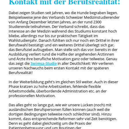
Kontakt mit der Berufsrealität!
Dabei zeigen Studien seit Jahren, wo die Hunde begraben liegen.
Beispielsweise jene des Verbands Schweizer Medizinstudierender
von Anfang Dezember letzten Jahres, an der rund 2300
Studierende teilnahmen. Der Verband schreibt, dass das
Interesse an der Medizin während des Studiums konstant hoch
bliebe, allerdings nur bis zur praktischen Tätigkeit im
Wahlstudienjahr. Danach fühlten sich nur noch ein Drittel in ihrer
Berufswahl bestätigt und ein weiteres Drittel überlegt sich gar,
das Berufsziel aufzugeben. Man stelle sich das vor: bereits in der
Ausbildung verliert rund die Hälfte der angehenden Ärztinnen
und Ärzte ihre berufliche Motivation ganz oder teilweise. Genau
das zeigt die
Swimsa-Studie
in aller Deutlichkeit: Wir verlieren
unseren Nachwuchs beim ersten Kontakt mit der späteren
Berufsrealität!
In der Weiterbildung geht’s im gleichen Stil weiter. Auch in dieser
Phase kratzen zu hohe Arbeitszeiten, fehlende flexible
Arbeitsmodelle, überbordende Administration etc. an der
professionellen Motivation.
Das alles geht so lange gut, wie wir unsere Lücken (noch) mit
ausländischen Berufspersonen füllen können (auch weil die
dortigen Bedingungen teilweise noch schlechter sind). Hinzu
kommt, dass entsprechende Reformen sehr viel Zeit benötigen.
Denn es geht dabei gleichzeitig um die Praxis der
Patientenbetreuung und um Routinen der