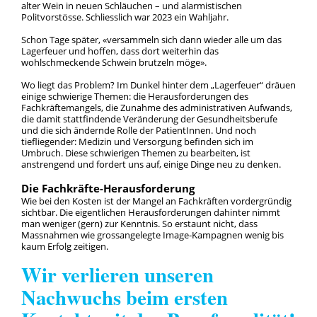
alter Wein in neuen Schläuchen – und alarmistischen
Politvorstösse. Schliesslich war 2023 ein Wahljahr.
Schon Tage später, «versammeln sich dann wieder alle um das
Lagerfeuer und hoffen, dass dort weiterhin das
wohlschmeckende Schwein brutzeln möge».
Wo liegt das Problem? Im Dunkel hinter dem „Lagerfeuer“ dräuen
einige schwierige Themen: die Herausforderungen des
Fachkräftemangels, die Zunahme des administrativen Aufwands,
die damit stattfindende Veränderung der Gesundheitsberufe
und die sich ändernde Rolle der PatientInnen. Und noch
tiefliegender: Medizin und Versorgung befinden sich im
Umbruch. Diese schwierigen Themen zu bearbeiten, ist
anstrengend und fordert uns auf, einige Dinge neu zu denken.
Die Fachkräfte-Herausforderung
Wie bei den Kosten ist der Mangel an Fachkräften vordergründig
sichtbar. Die eigentlichen Herausforderungen dahinter nimmt
man weniger (gern) zur Kenntnis. So erstaunt nicht, dass
Massnahmen wie grossangelegte Image-Kampagnen wenig bis
kaum Erfolg zeitigen.
Wir verlieren unseren
Nachwuchs beim ersten