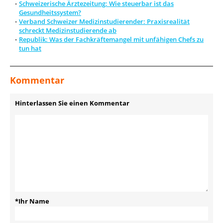
Schweizerische Ärztezeitung: Wie steuerbar ist das
Gesundheitssystem?
Verband Schweizer Medizinstudierender: Praxisrealität
schreckt Medizinstudierende ab
Republik: Was der Fachkräftemangel mit unfähigen Chefs zu
tun hat
Kommentar
Hinterlassen Sie einen Kommentar
*Ihr Name