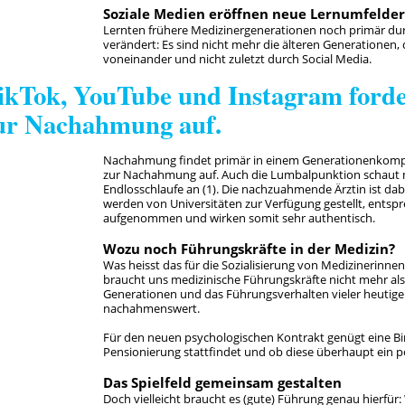
Soziale Medien eröffnen neue Lernumfelder
Lernten frühere Medizinergenerationen noch primär du
verändert: Es sind nicht mehr die älteren Generationen
voneinander und nicht zuletzt durch Social Media.
ikTok, YouTube und Instagram ford
ur Nachahmung auf.
Nachahmung findet primär in einem Generationenkompa
zur Nachahmung auf. Auch die Lumbalpunktion schaut m
Endlosschlaufe an (1). Die nachzuahmende Ärztin ist dab
werden von Universitäten zur Verfügung gestellt, entspre
aufgenommen und wirken somit sehr authentisch.
Wozu noch Führungskräfte in der Medizin?
Was heisst das für die Sozialisierung von Medizinerinne
braucht uns medizinische Führungskräfte nicht mehr als 
Generationen und das Führungsverhalten vieler heutiger 
nachahmenswert.
Für den neuen psychologischen Kontrakt genügt eine Bi
Pensionierung stattfindet und ob diese überhaupt ein posi
Das Spielfeld gemeinsam gestalten
Doch vielleicht braucht es (gute) Führung genau hierfür