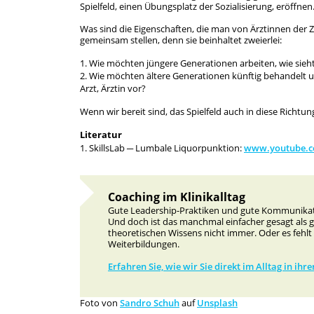
Spielfeld, einen Übungsplatz der Sozialisierung, eröffnen
Was sind die Eigenschaften, die man von Ärztinnen der 
gemeinsam stellen, denn sie beinhaltet zweierlei:
Wie möchten jüngere Generationen arbeiten, wie sieht i
Wie möchten ältere Generationen künftig behandelt un
Arzt, Ärztin vor?
Wenn wir bereit sind, das Spielfeld auch in diese Richt
Literatur
SkillsLab ─ Lumbale Liquorpunktion:
www.youtube.
Coaching im Klinikalltag
Gute Leadership-Praktiken und gute Kommunikatio
Und doch ist das manchmal einfacher gesagt als ge
theoretischen Wissens nicht immer. Oder es fehlt 
Weiterbildungen.
Erfahren Sie, wie wir Sie direkt im Alltag in ih
Foto von
Sandro Schuh
auf
Unsplash