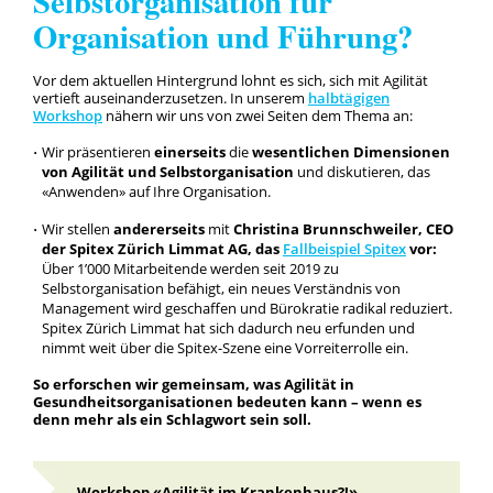
Selbstorganisation für
Organisation und Führung?
Vor dem aktuellen Hintergrund lohnt es sich, sich mit Agilität
vertieft auseinanderzusetzen. In unserem
halbtägigen
Workshop
nähern wir uns von zwei Seiten dem Thema an:
Wir präsentieren
einerseits
die
wesentlichen Dimensionen
von Agilität und Selbstorganisation
und diskutieren, das
«Anwenden» auf Ihre Organisation.
Wir stellen
andererseits
mit
Christina Brunnschweiler, CEO
der Spitex Zürich Limmat AG, das
Fallbeispiel Spitex
vor:
Über 1’000 Mitarbeitende werden seit 2019 zu
Selbstorganisation befähigt, ein neues Verständnis von
Management wird geschaffen und Bürokratie radikal reduziert.
Spitex Zürich Limmat hat sich dadurch neu erfunden und
nimmt weit über die Spitex-Szene eine Vorreiterrolle ein.
So erforschen wir gemeinsam, was Agilität in
Gesundheitsorganisationen bedeuten kann – wenn es
denn mehr als ein Schlagwort sein soll.
Workshop «Agilität im Krankenhaus?!»