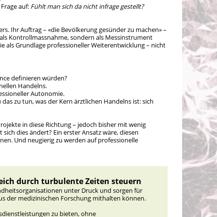
 Frage auf:
Fühlt man sich da nicht infrage gestellt?
ers. Ihr Auftrag – «die Bevölkerung gesünder zu machen» –
cht als Kontrollmassnahme, sondern als Messinstrument
sie als Grundlage professioneller Weiterentwicklung – nicht
ance definieren würden?
nellen Handelns.
essioneller Autonomie.
das zu tun, was der Kern ärztlichen Handelns ist: sich
Projekte in diese Richtung – jedoch bisher mit wenig
sich dies ändert? Ein erster Ansatz wäre, diesen
nen. Und neugierig zu werden auf professionelle
eich durch turbulente Zeiten steuern
heitsorganisationen unter Druck und sorgen für
 aus der medizinischen Forschung mithalten können.
sdienstleistungen zu bieten, ohne