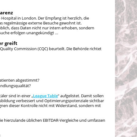
parenz
e Hospital in London. Der Empfang ist herzlich, die
das regelmässige externe Besuche gewohnt ist.
üblich, dass Daten nicht nur intern erhoben, sondern
esuche erfolgen unangekündigt …
r greift
e Quality Commission (CQC) beurteilt. Die Behörde richtet
Patienten abgestimmt?
andlungsqualität?
äler sind in einer „
League Table
“ aufgelistet. Damit sollen
usbildung verbessert und Optimierungspotenziale sichtbar
n dieser Kontrolle nicht mit Widerstand, sondern mit
 die hierzulande üblichen EBITDAR-Vergleiche und umfassen
t