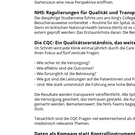
Gartenzaun eine neue Perspektive eröffnen.
NHS: Regulierungen für Qualität und Trans
Die diesjährige Studienreise führte uns ans King‘s Colleg
Besucherausweise vorbereitet – Routine für ein Spital, 
Denn im britischen National Health Service (NHS) ist es 
extern geprüft werden. Das Erstaunlichste daran: Die B
Die CQC: Ein Qualitätsverständnis, das weite
Im Schnitt wird jede Klinik einmal jährlich durch die Car
ihren Fokus auf fünf zentrale Fragen:
Wie sicher ist die Versorgung?
Wie effektiv sind die Outcomes?
Wie fürsorglich ist die Betreuung?
Wie gut sind die Leistungen auf die Patientinnen und 
Und: Wie stark unterstützt die Führung eine hohe Beh
Die Resultate werden transparent veröffentlicht. Alle Spit
die Versorgung gesichert, das Vertrauen gestärkt, die A
gemacht werden. Bemerkenswert: Die NHS-Teams begegne
Stolz.
Tatsächlich sind die CQC-Fragen viel weiterreichend als
medizinisch relevante Themen.
Daten als Kompass statt Kontrollinstrumen