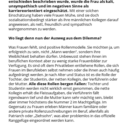
entschieden beschrieben wurde, wurde die Frau als kalt,
unsympathisch und im negativen Sinne als
karriereorientiert eingeschätzt.
Mit einer solchen
Einschätzung haben viele Frauen Mühe, sind sie doch
sozialisationsbedingt stärker als ihre männlichen Kollegen darauf
angewiesen, als nett, freundlich und sympathisch
wahrgenommen zu werden.
Wo liegt denn nun der Ausweg aus dem Dilemma?
Was Frauen fehlt, sind positive Rollenmodelle. Sie möchten ja, um
erfolgreich zu sein, nicht „Mann werden“, sondern ihre
Weiblichkeit behalten dürfen. Unbewusst stehen ihnen im
beruflichen Kontext aber zu wenig starke Frauenbilder zur
Verfügung. Es sind oft dem Privatleben entliehene Rollen, die sich
Frauen im Berufsleben selbst nehmen oder die ihnen auch häufig
aufgedrängt werden. Je nach Alter und Status ist es die Rolle der
Tochter, der Studentin, der netten Kollegin, der Verführerin oder
der Mutter.
Alle diese Rollen bergen Fallen:
Tochter und
Studentin werden nicht wirklich ernst genommen, die nette
Kollegin erhält die Fleissaufgaben, die Verführerin fällt
irgendwann tief und die Mutter kann sehr mächtig sein, bleibt
aber immer höchstens die Nummer 2 im Machtgefüge. Im
Gegensatz zu Frauen erleben Männer kaum familiäre oder
andere private Rollenzuschreibungen im Beruf, allenfalls als
Patriarch oder „Ziehsohn“, was aber problemlos in das offizielle
Ranggefüge eingeordnet werden kann.