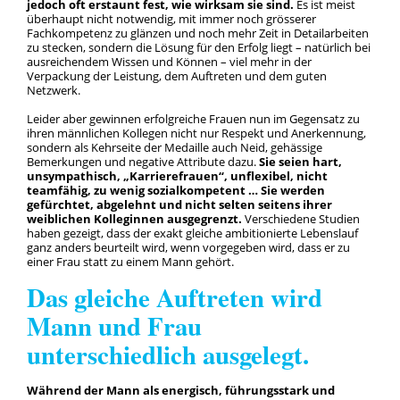
jedoch oft erstaunt fest, wie wirksam sie sind.
Es ist meist
überhaupt nicht notwendig, mit immer noch grösserer
Fachkompetenz zu glänzen und noch mehr Zeit in Detailarbeiten
zu stecken, sondern die Lösung für den Erfolg liegt – natürlich bei
ausreichendem Wissen und Können – viel mehr in der
Verpackung der Leistung, dem Auftreten und dem guten
Netzwerk.
Leider aber gewinnen erfolgreiche Frauen nun im Gegensatz zu
ihren männlichen Kollegen nicht nur Respekt und Anerkennung,
sondern als Kehrseite der Medaille auch Neid, gehässige
Bemerkungen und negative Attribute dazu.
Sie seien hart,
unsympathisch, „Karrierefrauen“, unflexibel, nicht
teamfähig, zu wenig sozialkompetent … Sie werden
gefürchtet, abgelehnt und nicht selten seitens ihrer
weiblichen Kolleginnen ausgegrenzt.
Verschiedene Studien
haben gezeigt, dass der exakt gleiche ambitionierte Lebenslauf
ganz anders beurteilt wird, wenn vorgegeben wird, dass er zu
einer Frau statt zu einem Mann gehört.
Das gleiche Auftreten wird
Mann und Frau
unterschiedlich ausgelegt.
Während der Mann als energisch, führungsstark und